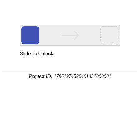
商用市场
硬核技术
全域赋能新能源商用场景
中创新航以领先的模块化平台技术，
产品体系全面贯通面系、小微卡、轻卡、重卡、
工程机械、客车等商用场景
30-900度的宽广电量谱
系，精准匹配商用市场多元化场景需求，
以核心技术塑造商用动力的未来范式
芯「至安」
高安全
超充长寿命
行「至远」
宽温域
至远电池